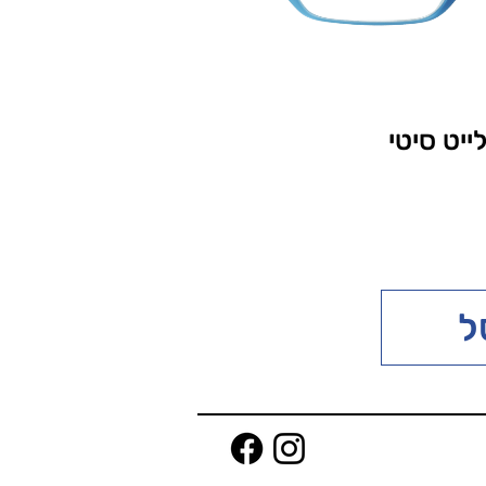
יט סיטי
ל