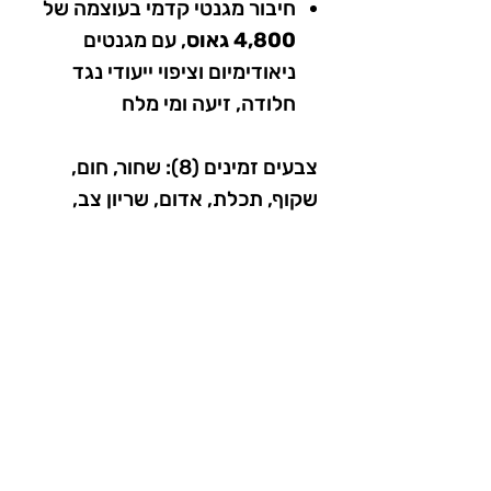
חיבור מגנטי קדמי בעוצמה של
4,800 גאוס
, עם מגנטים
ניאודימיום וציפוי ייעודי נגד
חלודה, זיעה ומי מלח
צבעים זמינים (8): שחור, חום,
שקוף, תכלת, אדום, שריון צב,
אדום כהה, חום עם אדום
הערות חשובות ושדרוגים:
ניתן לשדרג את העדשות
בתוספת מחיר. עדשות
משודרגות מתוכננות לפי מרחק
של 62 מ"מ בין מרכז העישונים.
לבעלי מרשם מוכן, ניתן לשלוח
אלינו את המרשם ונוכל לתת